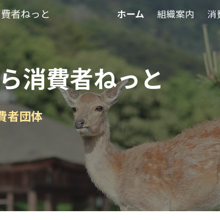
消費者ねっと
ホーム
組織案内
消
ip to main content
Skip to navigat
ら消費者ねっと
費者団体