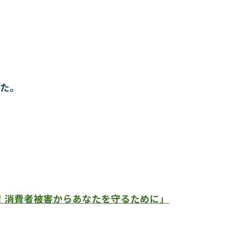
した
。
ん！消費者被害からあなたを守るために」