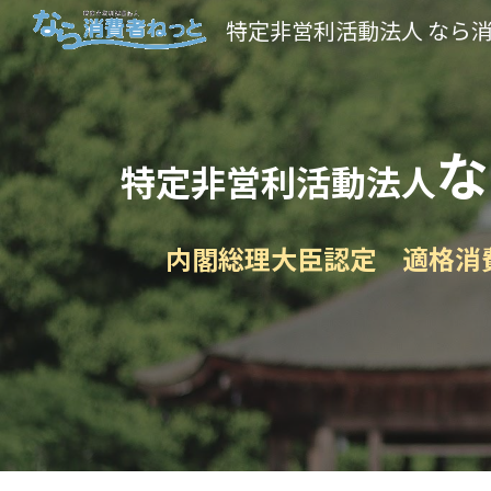
特定非営利活動法人 なら
Sk
な
特定非営利活動法人
内閣総理大臣認定 適格消