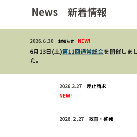
News 新着情報
NEW!
202
6.
６
.
30
お知らせ
6月13日(土)
第11回通常総会
を開催しま
た。
202
6.
3
.2
7
差止請求
NEW!
202
6.２.27
教育・啓発