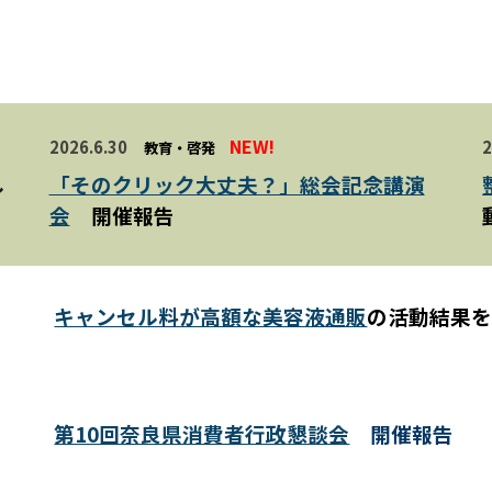
NEW!
202
6.
6
.30
教育・啓発
し
「そのクリック大丈夫？」総会記念講演
会
開催報告
キャンセル料が高額な美容液通販
の活動結果
第10回奈良県消費者行政懇談会
開催報告