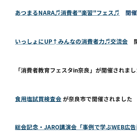
あつまるNARA♬消費者"楽習"フェス♬
開催
いっしょにUP↑みんなの消費者力
♬
交流会
開
「消費者教育フェスタin奈良」が開催されまし
食用塩試買検査会
が奈良市で開催されました
総会記念・JARO講演会「事例で学ぶWEB広