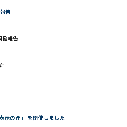
報告
催
報告
た
告表示の罠」
を開催しました