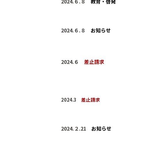
202
4
.
６
.
８
教育・啓発
2024.６.８
お知らせ
202
4.６
差止請求
202
4
.
3
差止請求
202
4
.
２
.
21
お知らせ