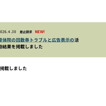
NEW!
202
6.
４
.
30
差止請求
整体院の回数券トラブルと広告表示
の
活
動結果を掲載しました
を掲載しました